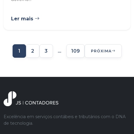
Ler mais
1
2
3
…
109
PRÓXIMA
Excelência em serviços contábeis e tributários com o DNA
de tecnologia.