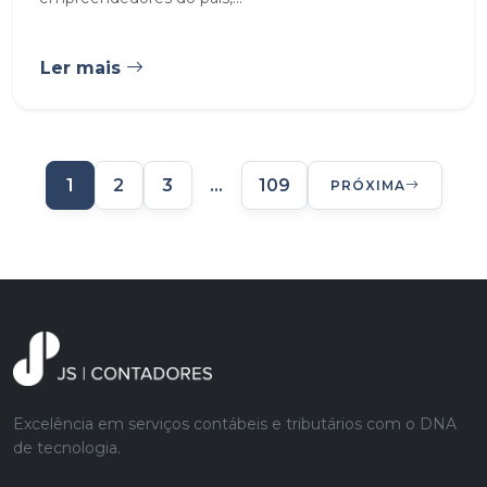
Ler mais
1
2
3
…
109
PRÓXIMA
Excelência em serviços contábeis e tributários com o DNA
de tecnologia.