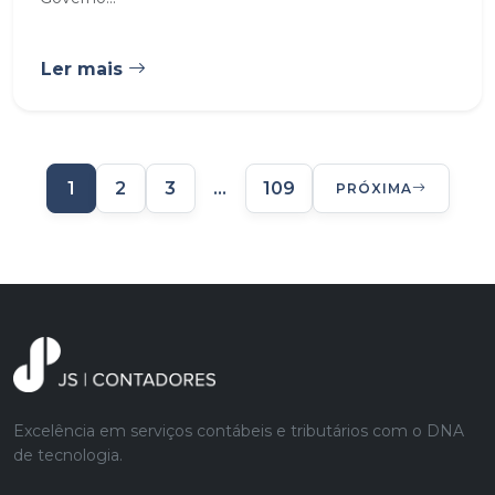
Ler mais
1
2
3
…
109
PRÓXIMA
Excelência em serviços contábeis e tributários com o DNA
de tecnologia.