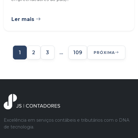
Ler mais
1
2
3
…
109
PRÓXIMA
Excelência em serviços contábeis e tributários com o DNA
de tecnologia.