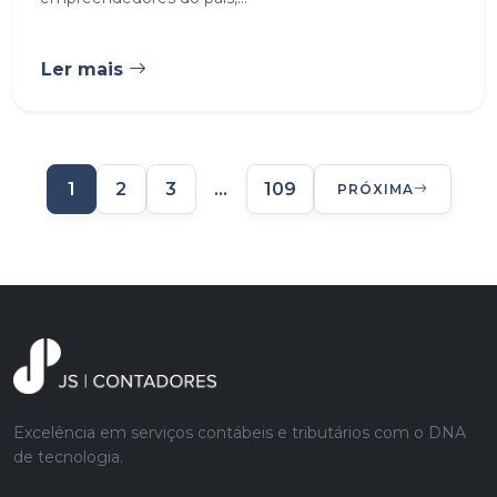
Ler mais
1
2
3
…
109
PRÓXIMA
Excelência em serviços contábeis e tributários com o DNA
de tecnologia.