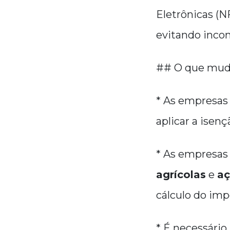
Eletrônicas (N
evitando inco
## O que muda
* As empresa
aplicar a isen
* As empresa
agrícolas
e
aç
cálculo do imp
* É necessário