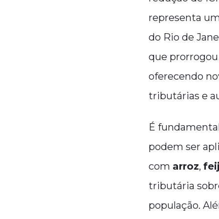
representa um
do Rio de Jan
que prorrogou 
oferecendo no
tributárias e
É fundamental 
podem ser apl
com
arroz
,
fei
tributária sob
população. Alé