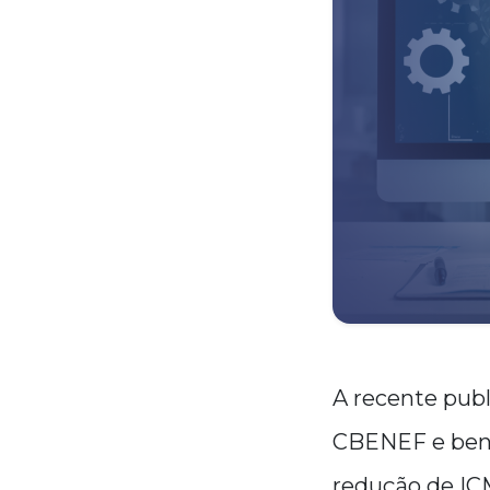
A recente publ
CBENEF e benef
redução de ICM