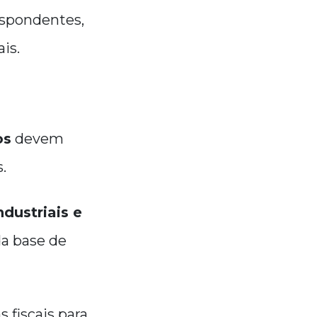
respondentes,
is.
os
devem
.
dustriais e
a base de
 fiscais para