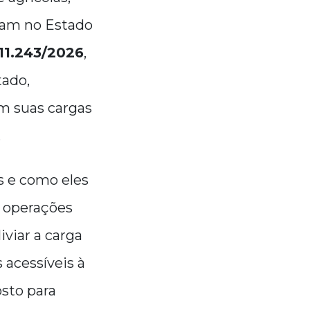
uam no Estado
11.243/2026
,
tado,
m suas cargas
.
s e como eles
s operações
viar a carga
 acessíveis à
osto para