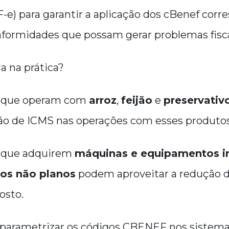
F-e) para garantir a aplicação dos cBenef cor
nformidades que possam gerar problemas fisca
 na prática?
s que operam com
arroz
,
feijão
e
preservativ
ção de ICMS nas operações com esses produtos
s que adquirem
máquinas e equipamentos in
os não planos
podem aproveitar a redução d
osto.
 parametrizar os códigos CBENEF nos sistemas