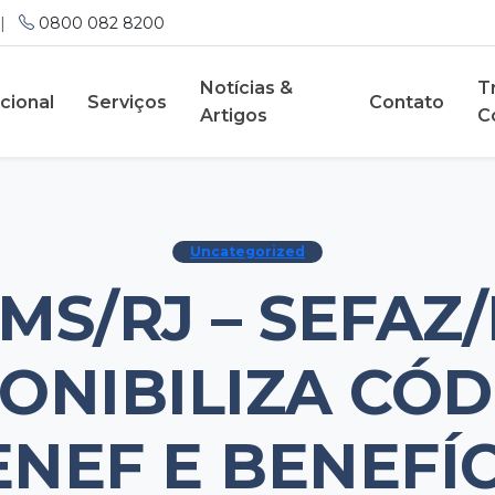
|
0800 082 8200
Notícias &
T
ucional
Serviços
Contato
Artigos
C
Uncategorized
CMS/RJ – SEFAZ/
ONIBILIZA CÓ
NEF E BENEFÍ