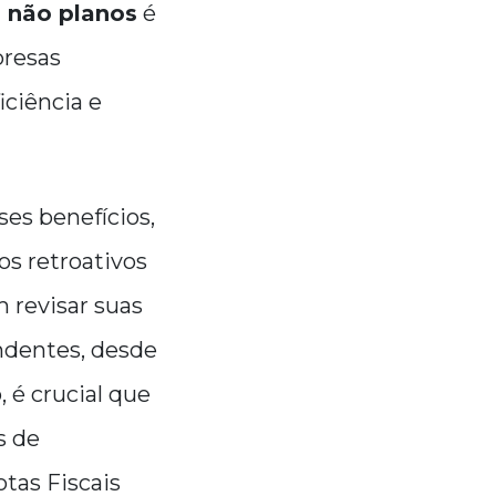
 não planos
é
presas
iciência e
es benefícios,
os retroativos
m revisar suas
ondentes, desde
 é crucial que
s de
tas Fiscais