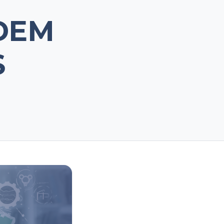
DEM
S