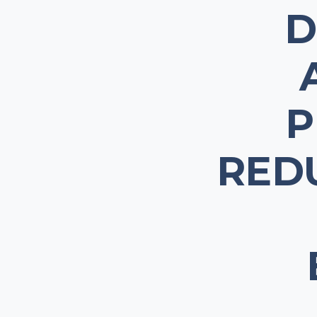
D
P
RED