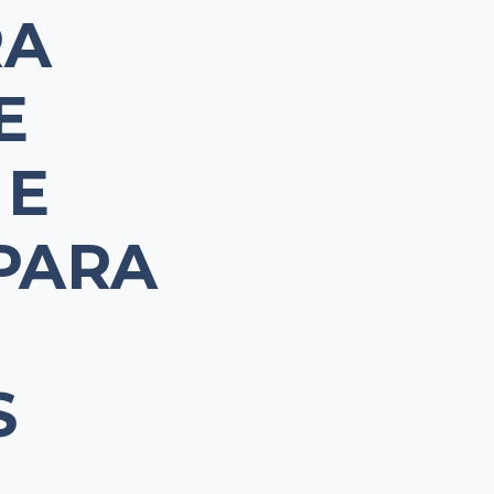
RA
E
 E
PARA
S