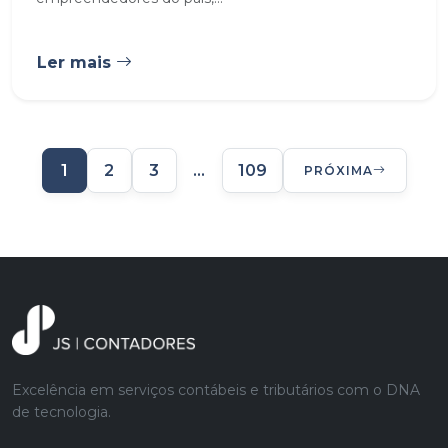
Ler mais
1
2
3
…
109
PRÓXIMA
Excelência em serviços contábeis e tributários com o DNA
de tecnologia.