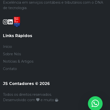
Excelência em serviços contábeis e tributários com o DNA
de tecnologia.
Links Rápidos
Início
Sobre Nós
Notícias & Artigos
Contato
JS Contadores © 2026
Todos os direitos reservados.
Desenvolvido com
e muito