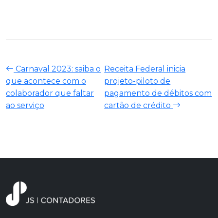
Carnaval 2023: saiba o
Receita Federal inicia
que acontece com o
projeto-piloto de
colaborador que faltar
pagamento de débitos com
ao serviço
cartão de crédito