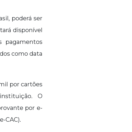
sil, poderá ser
tará disponível
Os pagamentos
rados como data
mil por cartões
nstituição. O
rovante por e-
(e-CAC).