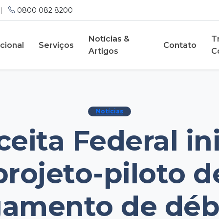
|
0800 082 8200
Notícias &
T
ucional
Serviços
Contato
Artigos
C
Notícias
eita Federal in
projeto-piloto d
amento de déb