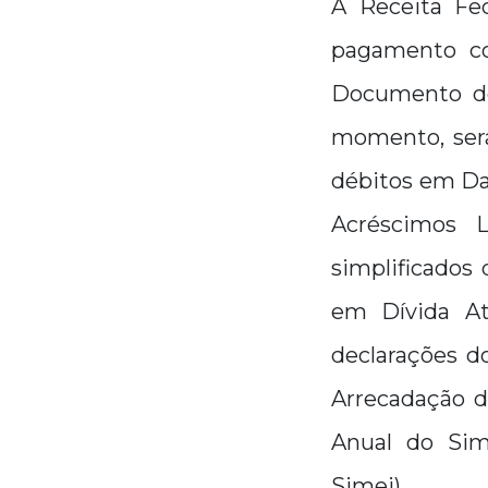
A Receita Fed
pagamento co
Documento de 
momento, será
débitos em Da
Acréscimos L
simplificados 
em Dívida At
declarações 
Arrecadação d
Anual do Sim
Simei).