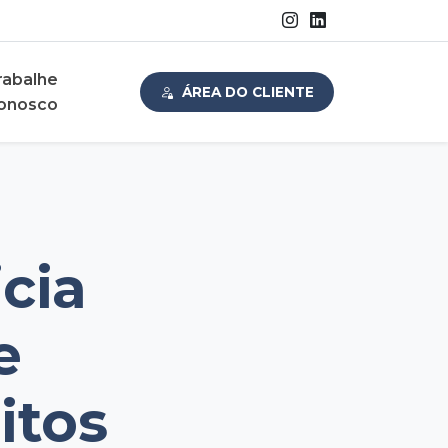
rabalhe
ÁREA DO CLIENTE
onosco
icia
e
itos