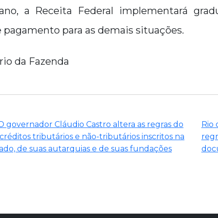
ano, a Receita Federal implementará grad
 pagamento para as demais situações.
rio da Fazenda
 O governador Cláudio Castro altera as regras do
Rio 
éditos tributários e não-tributários inscritos na
regr
stado, de suas autarquias e de suas fundações
doc