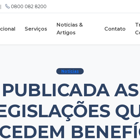
|
0800 082 8200
Notícias &
T
ucional
Serviços
Contato
Artigos
C
Notícias
PUBLICADA AS
EGISLAÇÕES Q
CEDEM BENEFÍ