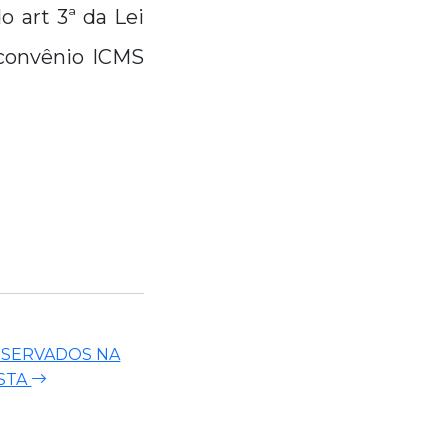
o art 3ª da Lei
 convênio ICMS
BSERVADOS NA
STA