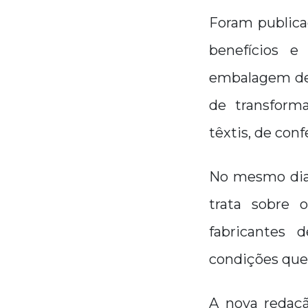
Foram publicad
benefícios e 
embalagem de p
de transforma
têxtis, de con
No mesmo dia, 
trata sobre 
fabricantes 
condições que 
A nova redaçã