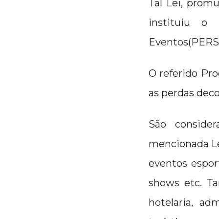
Tal Lei, prom
instituiu 
Eventos(PERS
O referido Pro
as perdas dec
São conside
mencionada Lei
eventos esport
shows etc. T
hotelaria, ad