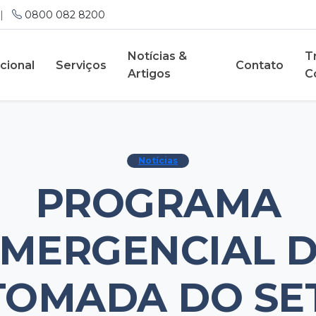
|
0800 082 8200
Notícias &
T
ucional
Serviços
Contato
Artigos
C
Notícias
PROGRAMA
MERGENCIAL 
TOMADA DO SE