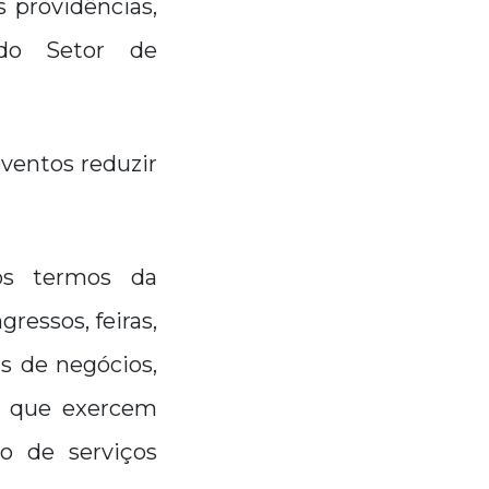
 providências,
do Setor de
eventos reduzir
os termos da
ressos, feiras,
as de negócios,
s que exercem
ão de serviços