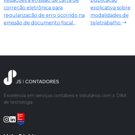
vedações a emissão de carta de
publicação
correção eletrônica para
explicativa sobre
regularização de erro ocorrido na
modalidades de
emissão de documento fiscal .
teletrabalho
Excelência em serviços contábeis e tributários com o DNA
de tecnologia.