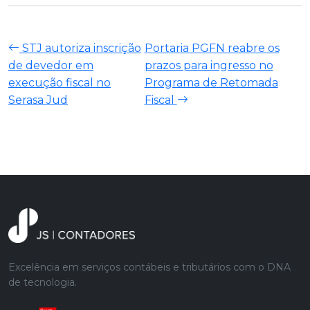
STJ autoriza inscrição
Portaria PGFN reabre os
de devedor em
prazos para ingresso no
execução fiscal no
Programa de Retomada
Serasa Jud
Fiscal
Excelência em serviços contábeis e tributários com o DNA
de tecnologia.