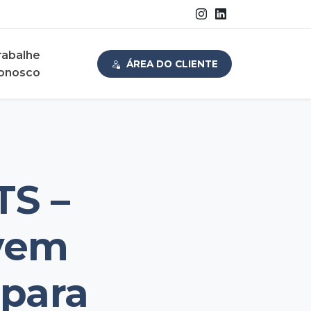
rabalhe
ÁREA DO CLIENTE
onosco
S –
vem
 para