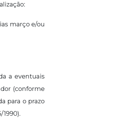
alização:
cias março e/ou
da a eventuais
ador (conforme
da para o prazo
6/1990).