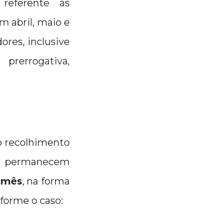
referente às
 abril, maio e
res, inclusive
errogativa,
do recolhimento
o permanecem
a mês
, na forma
nforme o caso: