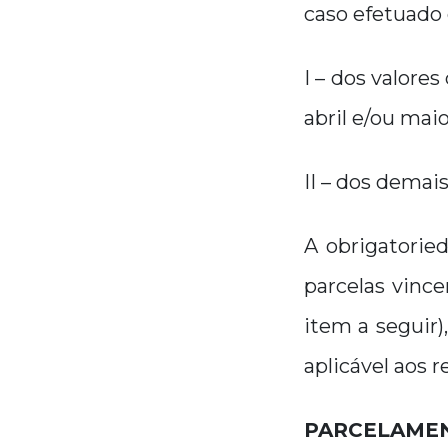
caso efetuado 
I – dos valore
abril e/ou maio
II – dos demais
A obrigatorie
parcelas vinc
item a seguir)
aplicável aos r
PARCELAMEN