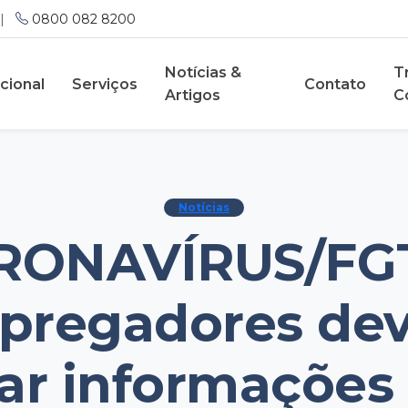
|
0800 082 8200
Notícias &
T
ucional
Serviços
Contato
Artigos
C
Notícias
RONAVÍRUS/FGT
pregadores de
ar informações