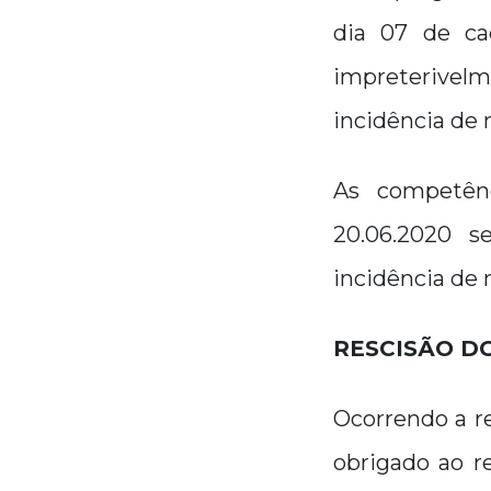
dia 07 de cad
impreterivel
incidência de 
As competênc
20.06.2020 s
incidência de 
RESCISÃO D
Ocorrendo a re
obrigado ao r