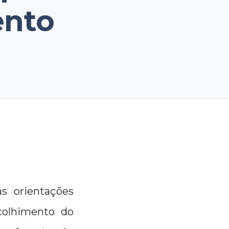
ento
as orientações
colhimento do