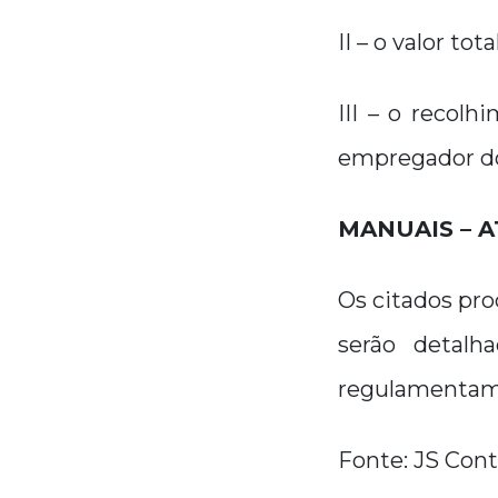
II – o valor to
III – o recol
empregador d
MANUAIS – 
Os citados pr
serão detalh
regulamenta
Fonte: JS Con