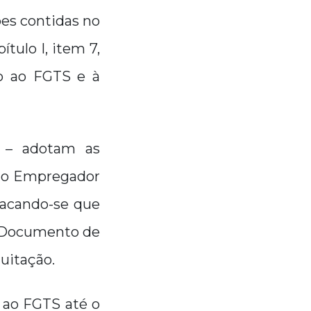
es contidas no
tulo I, item 7,
o ao FGTS e à
– adotam as
a o Empregador
tacando-se que
o Documento de
uitação.
 ao FGTS até o