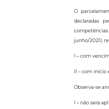
O parcelamen
declaradas p
competências 
junho/2020, re
I – com venci
II – com iníci
Observa-se ain
I – não será ap