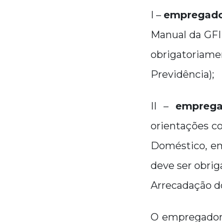
I –
empregador
Manual da GFIP
obrigatoriam
Previdência);
II –
emprega
orientações c
Doméstico, em
deve ser obri
Arrecadação do
O empregador 