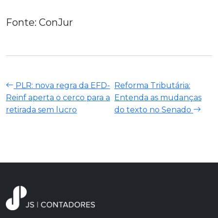
Fonte: ConJur
PLR: nova regra da EFD-
Reforma Tributária:
Reinf aperta o cerco para a
Entenda as mudanças
retirada sem lucro
do texto no Senado