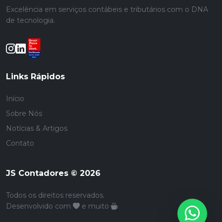
Excelência em serviços contábeis e tributários com o DNA
de tecnologia.
Links Rápidos
Início
Sobre Nós
Notícias & Artigos
Contato
JS Contadores © 2026
Todos os direitos reservados.
Desenvolvido com
e muito