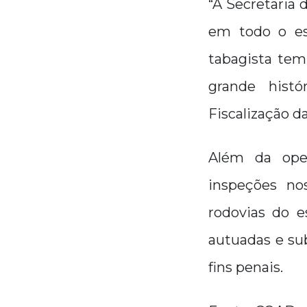
“A Secretaria 
em todo o es
tabagista tem
grande histó
Fiscalização d
Além da ope
inspeções nos
rodovias do e
autuadas e sub
fins penais.