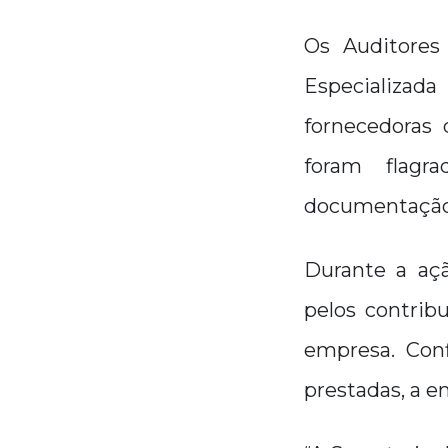
Os Auditores 
Especializad
fornecedoras 
foram flagr
documentação 
Durante a açã
pelos contrib
empresa. Con
prestadas, a e