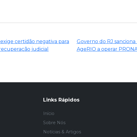
exige certidão negativa para
Governo do RJ sanciona 
ecuperação judicial
AgeRIO a operar PRO
Links Rápidos
Início
Sobre Nós
Notícias & Artigos