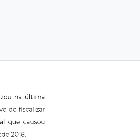
izou na última
o de fiscalizar
cal que causou
sde 2018.