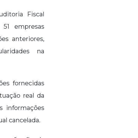
ditoria Fiscal
m 51 empresas
es anteriores,
laridades na
ões fornecidas
tuação real da
s informações
ual cancelada.