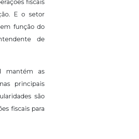
erações fiscais
ão. E o setor
a em função do
intendente de
al mantém as
nas principais
ularidades são
es fiscais para