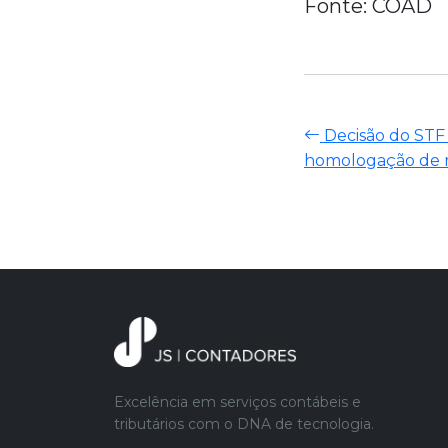
Fonte: COAD
Decisão do STF 
homologação de r
Excelência em serviços contábeis e
tributários com o DNA de tecnologia.