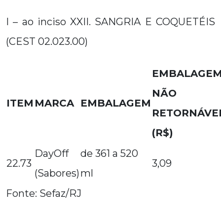
I – ao inciso XXII. SANGRIA E COQUETÉIS
(CEST 02.023.00)
EMBALAGE
NÃO
ITEM
MARCA
EMBALAGEM
RETORNÁVE
(R$)
DayOff
de 361 a 520
22.73
3,09
(Sabores)
ml
Fonte: Sefaz/RJ