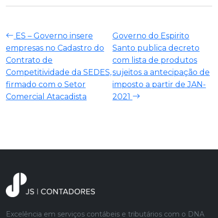
ES – Governo insere
Governo do Espirito
empresas no Cadastro do
Santo publica decreto
Contrato de
com lista de produtos
Competitividade da SEDES,
sujeitos a antecipação de
firmado com o Setor
imposto a partir de JAN-
Comercial Atacadista
2021
Excelência em serviços contábeis e tributários com o DNA