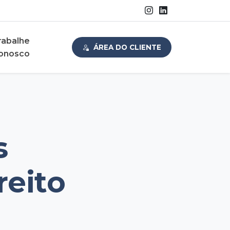
rabalhe
ÁREA DO CLIENTE
onosco
s
reito