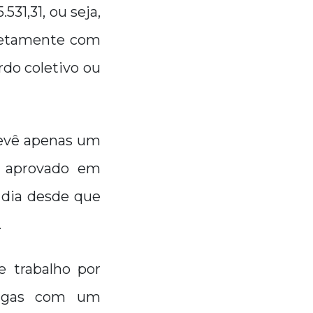
31,31, ou seja,
iretamente com
rdo coletivo ou
prevê apenas um
e aprovado em
 dia desde que
.
e trabalho por
 pagas com um