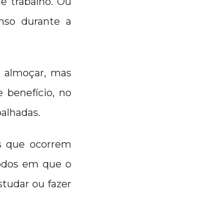
e trabalho. Ou
nso durante a
ra almoçar, mas
benefício, no
balhadas.
es que ocorrem
íodos em que o
studar ou fazer