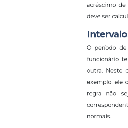
acréscimo de 
deve ser calcu
Intervalo
O período de
funcionário t
outra. Neste 
exemplo, ele o
regra não s
corresponden
normais.