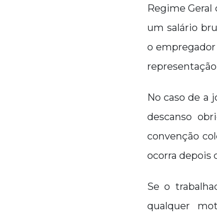
Regime Geral d
um salário br
o empregador o
representação
No caso de a j
descanso obr
convenção col
ocorra depois 
Se o trabalha
qualquer mot