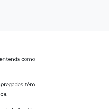
a; entenda como
empregados têm
ada.