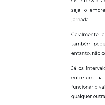
Os intervalos
seja, o empr
jornada.
Geralmente, os
também podem
entanto, não c
Já os interva
entre um dia 
funcionário va
qualquer outra