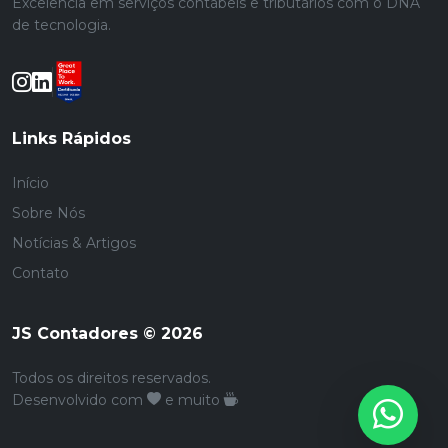
Excelência em serviços contábeis e tributários com o DNA
de tecnologia.
Links Rápidos
Início
Sobre Nós
Notícias & Artigos
Contato
JS Contadores © 2026
Todos os direitos reservados.
Desenvolvido com
e muito