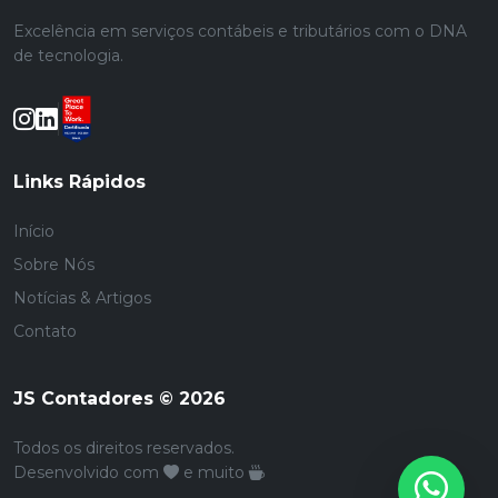
Excelência em serviços contábeis e tributários com o DNA
de tecnologia.
Links Rápidos
Início
Sobre Nós
Notícias & Artigos
Contato
JS Contadores © 2026
Todos os direitos reservados.
Desenvolvido com
e muito