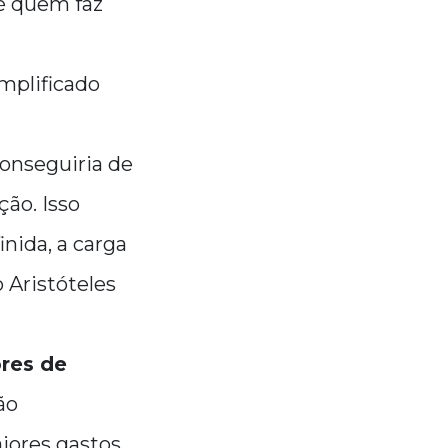
té quem faz
mplificado
conseguiria de
ão. Isso
inida, a carga
o Aristóteles
res de
ão
iores gastos