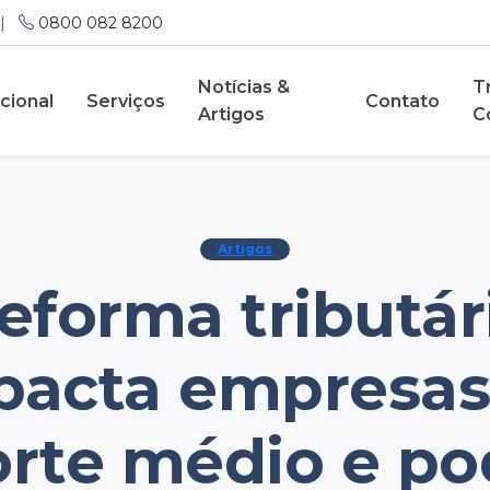
|
0800 082 8200
Notícias &
T
ucional
Serviços
Contato
Artigos
C
Artigos
eforma tributár
pacta empresas
orte médio e po