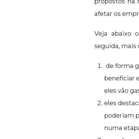
propostos na 
afetar os emp
Veja abaixo 
seguida, mais 
de forma g
beneficiar
eles vão g
eles dest
poderiam p
numa etapa 