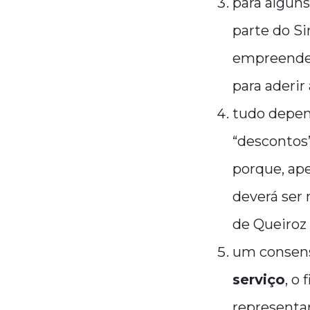
para alguns
parte do S
empreende
para aderir
tudo depen
“descontos
porque
,
ape
deverá ser
de Queiroz
um consens
serviço
, o
representa