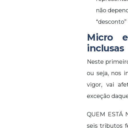
não depend
“desconto”
Micro 
inclusas
Neste primeir
ou seja, nos 
vigor, vai af
exceção daque
QUEM ESTÁ NO
seis tributos