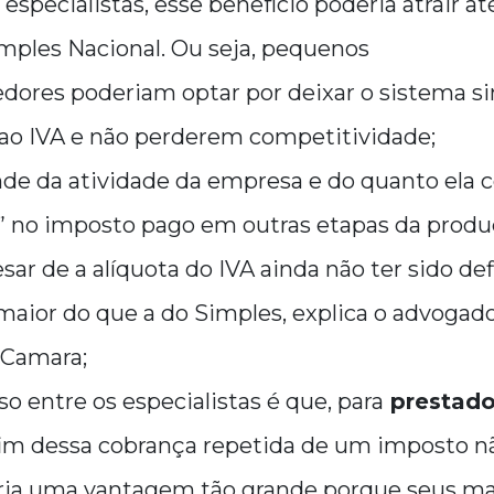
 especialistas,
esse benefício poderia atrair a
imples Nacional
.
Ou seja, pequenos
dores
poderiam optar por deixar o sistema si
 ao IVA e não perderem competitividade;
de da atividade da empresa
e do quanto ela 
” no imposto pago em outras etapas da produç
sar de a alíquota do IVA ainda não ter sido def
 maior do que a do Simples
, explica o advogad
 Camara;
o entre os especialistas é que,
para
prestado
 fim dessa cobrança repetida de um imposto n
ria uma vantagem tão grande
porque seus ma