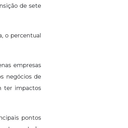
nsição de sete
a, o percentual
enas empresas
os negócios de
m ter impactos
ncipais pontos