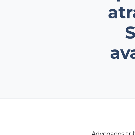
atr
S
av
Advogados tri