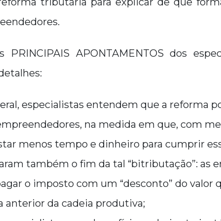
reforma tributária para explicar de que form
reendedores.
os PRINCIPAIS APONTAMENTOS dos especi
detalhes:
eral, especialistas entendem que a reforma p
 empreendedores, na medida em que, com me
astar menos tempo e dinheiro para cumprir es
acaram também o
fim da tal “bitributação”
: as 
agar o imposto com um “desconto” do valor qu
anterior da cadeia produtiva;