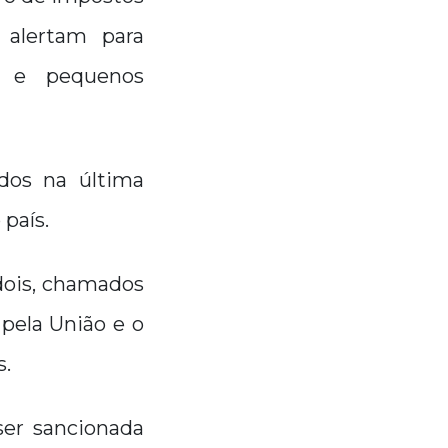
 alertam para
o e pequenos
dos na última
 país.
 dois, chamados
pela União e o
s.
ser sancionada