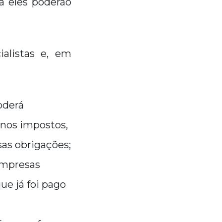
a eles poderão
alistas e, em
oderá
nos impostos,
sas obrigações;
empresas
e já foi pago