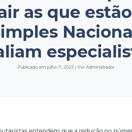
air as que estã
imples Naciona
aliam especialis
Publicado em julho 11, 2023 | Por Administrador
butaristas entendem que a redução no núme