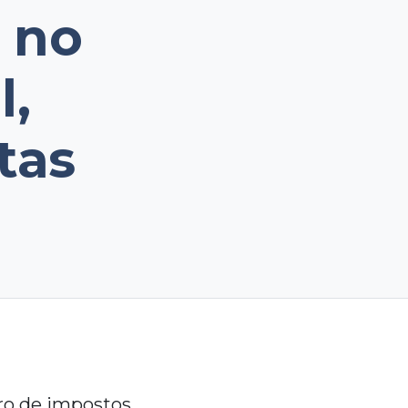
o no
l,
tas
ro de impostos