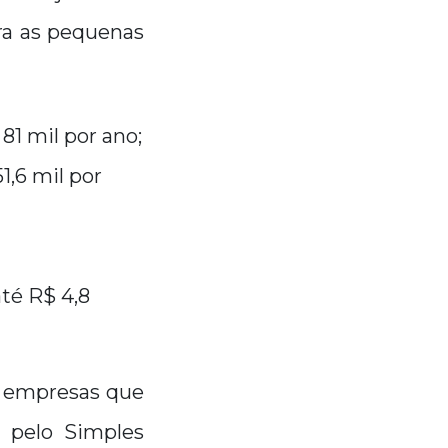
ra as pequenas
81 mil por ano;
1,6 mil por
té R$ 4,8
 empresas que
 pelo Simples