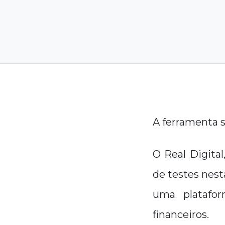
A ferramenta s
O Real Digital
de testes nest
uma platafor
financeiros.