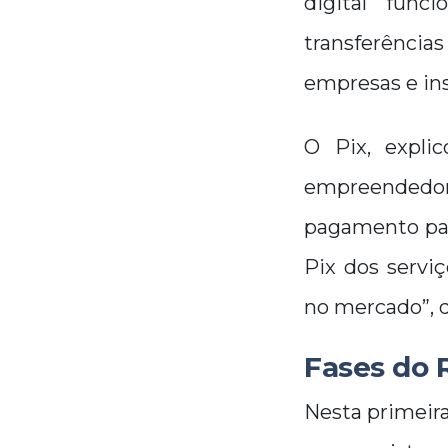
digital fun
transferência
empresas e ins
O Pix, explic
empreendedore
pagamento para
Pix dos serviç
no mercado”, d
Fases do R
Nesta primeir