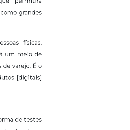
ue permitirá
, como grandes
ssoas físicas,
erá um meio de
 de varejo. É o
utos [digitais]
orma de testes