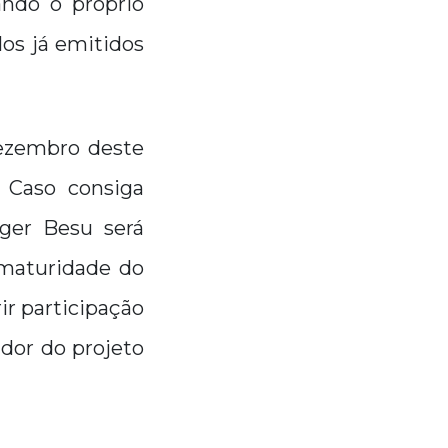
ando o próprio
os já emitidos
dezembro deste
 Caso consiga
dger Besu será
 maturidade do
ir participação
ador do projeto