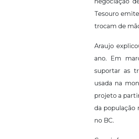
negociação de
Tesouro emite
trocam de mão
Araujo explic
ano. Em març
suportar as t
usada na mont
projeto a part
da população n
no BC.