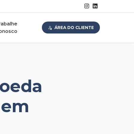
rabalhe
ÁREA DO CLIENTE
onosco
moeda
a em