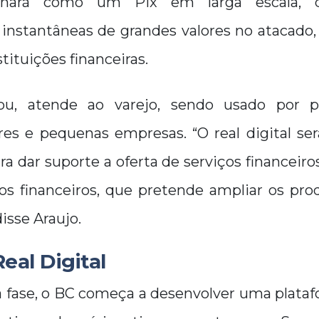
cionará como um Pix em larga escala, q
s instantâneas de grandes valores no atacado
tituições financeiras.
ou, atende ao varejo, sendo usado por pe
s e pequenas empresas. “O real digital s
 dar suporte a oferta de serviços financeiros
os financeiros, que pretende ampliar os prod
isse Araujo.
eal Digital
a fase, o BC começa a desenvolver uma plataf