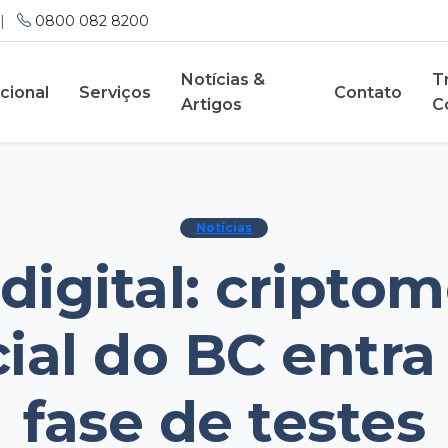
|
0800 082 8200
Notícias &
T
ucional
Serviços
Contato
Artigos
C
Notícias
 digital: cripto
cial do BC entr
fase de testes