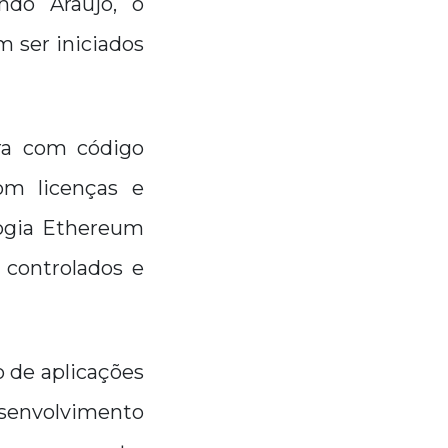
ndo Araujo, o
 ser iniciados
era com código
om licenças e
logia Ethereum
 controlados e
 de aplicações
desenvolvimento