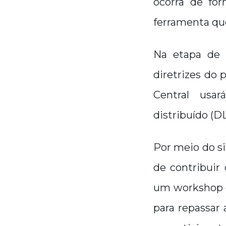
ocorra de for
ferramenta qu
Na etapa de t
diretrizes do 
Central usar
distribuído (D
Por meio do si
de contribuir 
um workshop c
para repassar