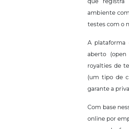
que registra
ambiente come
testes com o 
A plataforma 
aberto (open
royalties de 
(um tipo de c
garante a priv
Com base ness
online por emp