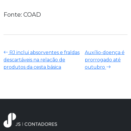
Fonte: COAD
RJ inclui absorventes e fraldas
Auxílio-doença é
descartáveis na relação de
prorrogado até
produtos da cesta básica
outubro