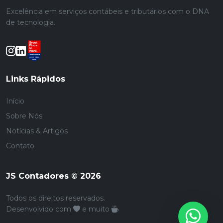
Excelência em serviços contábeis e tributários com o DNA
de tecnologia.
Links Rápidos
Início
Sobre Nós
Notícias & Artigos
Contato
JS Contadores © 2026
Todos os direitos reservados.
Desenvolvido com
e muito