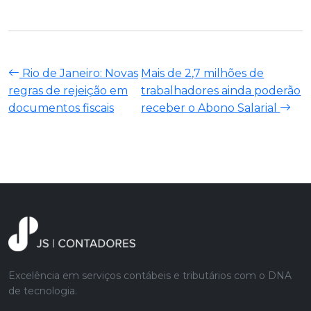
Rio de Janeiro: Novas
Mais de 2,7 milhões de
regras de rejeição em
trabalhadores ainda poderão
documentos fiscais
receber o Abono Salarial
Excelência em serviços contábeis e tributários com o DNA
de tecnologia.