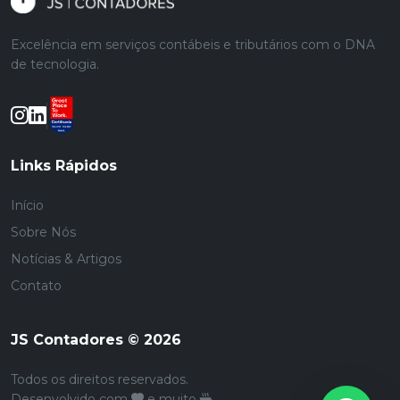
Excelência em serviços contábeis e tributários com o DNA
de tecnologia.
Links Rápidos
Início
Sobre Nós
Notícias & Artigos
Contato
JS Contadores © 2026
Todos os direitos reservados.
Desenvolvido com
e muito