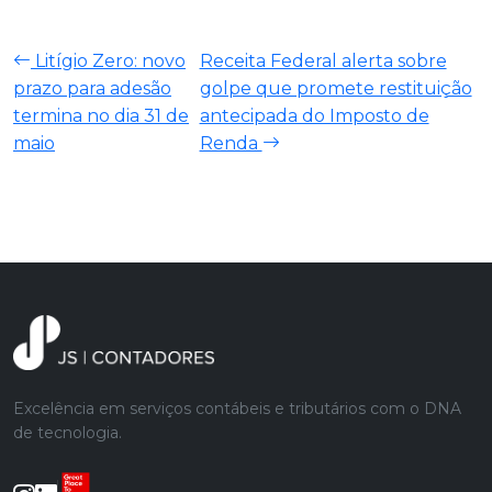
Litígio Zero: novo
Receita Federal alerta sobre
prazo para adesão
golpe que promete restituição
termina no dia 31 de
antecipada do Imposto de
maio
Renda
Excelência em serviços contábeis e tributários com o DNA
de tecnologia.