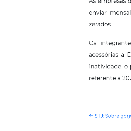
As empresas d
enviar mens
zerados
Os integrant
acessórias a 
inatividade, o
referente a 202
STJ: Sobre gorje