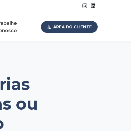
rabalhe
ÁREA DO CLIENTE
onosco
rias
as ou
o