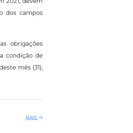
em 2021, devem
o dos campos
as obrigações
 a condição de
deste mês (31),
RAIS