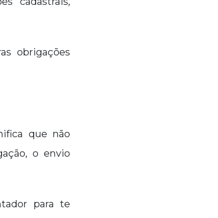
s cadastrais,
as obrigações
ifica que não
gação, o envio
tador para te