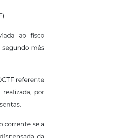
F)
iada ao fisco
do segundo mês
DCTF referente
realizada, por
isentas.
o corrente se a
 dispensada da