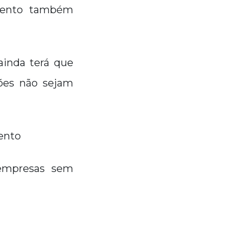
imento também
ainda terá que
ções não sejam
ento
 empresas sem