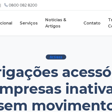
|
0800 082 8200
Notícias &
T
ucional
Serviços
Contato
Artigos
C
Artigos
igações acessó
mpresas inativ
sem moviment