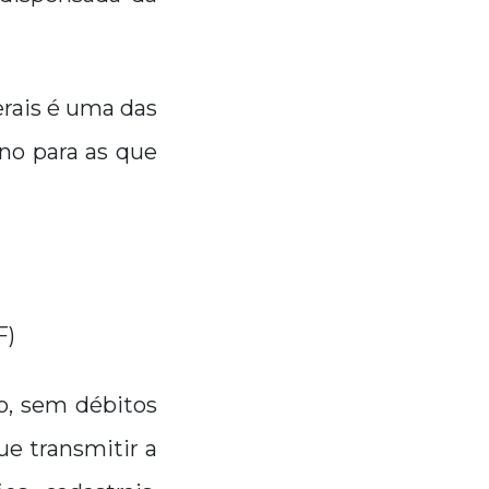
erais é uma das
no para as que
F)
, sem débitos
ue transmitir a