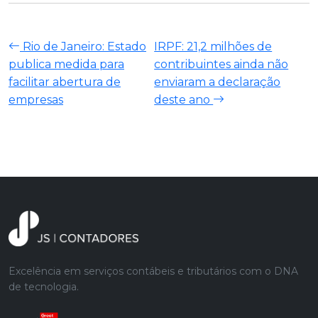
Rio de Janeiro: Estado
IRPF: 21,2 milhões de
publica medida para
contribuintes ainda não
facilitar abertura de
enviaram a declaração
empresas
deste ano
Excelência em serviços contábeis e tributários com o DNA
de tecnologia.