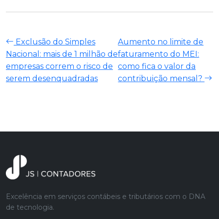
Exclusão do Simples
Aumento no limite de
Nacional: mais de 1 milhão de
faturamento do MEI:
empresas correm o risco de
como fica o valor da
serem desenquadradas
contribuição mensal?
Excelência em serviços contábeis e tributários com o DNA
de tecnologia.