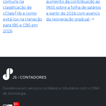
comuns na
aumento da contribuição ao
classificação de
INSS sobre a folha de salários
cClassTrib e como
a partir de 2026 com avanço
evitá-los na transição
da reoneração gradual
para IBS e CBS em
2026
Excelência em serviços contábeis e tributários com o DNA
de tecnologia.