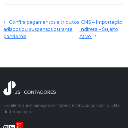
Confira pagamentos e tributos
ICMS – Importação
adiados ou suspensos durante
Indireta – Sujeito
pandemia
Ativo
Excelência em serviços contábeis e tributários com o DNA
de tecnologia.