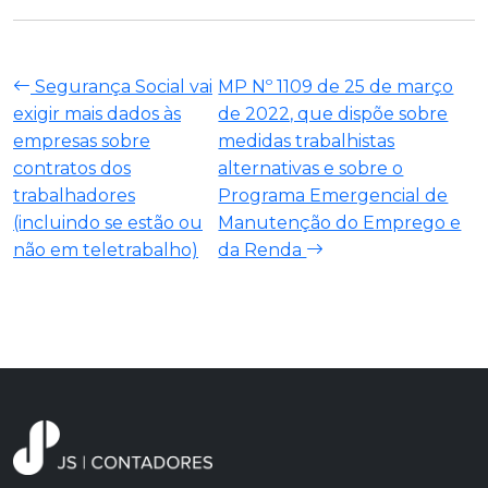
Segurança Social vai
MP Nº 1109 de 25 de março
exigir mais dados às
de 2022, que dispõe sobre
empresas sobre
medidas trabalhistas
contratos dos
alternativas e sobre o
trabalhadores
Programa Emergencial de
(incluindo se estão ou
Manutenção do Emprego e
não em teletrabalho)
da Renda