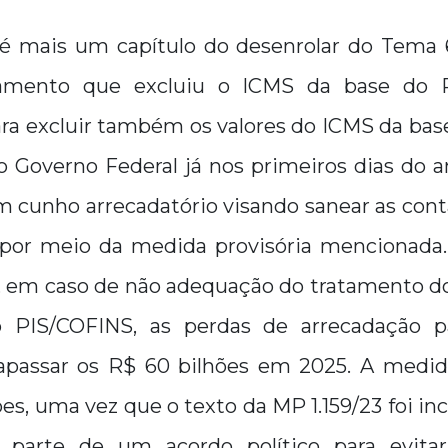
 é mais um capítulo do desenrolar do Tema
lgamento que excluiu o ICMS da base do 
a excluir também os valores do ICMS da base 
o Governo Federal já nos primeiros dias do a
cunho arrecadatório visando sanear as conta
 por meio da medida provisória mencionada. A
, em caso de não adequação do tratamento d
o PIS/COFINS, as perdas de arrecadação p
apassar os R$ 60 bilhões em 2025. A medi
es, uma vez que o texto da MP 1.159/23 foi i
o parte de um acordo político para evit