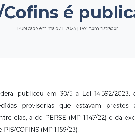
/Cofins é publi
Publicado em maio 31, 2023 | Por Administrador
eral publicou em 30/5 a Lei 14.592/2023, 
didas provisórias que estavam prestes 
ntre elas, a do PERSE (MP 1.147/22) e da ex
e PIS/COFINS (MP 1.159/23).