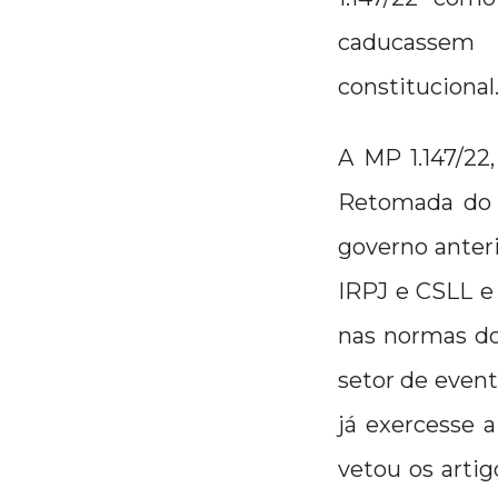
caducassem
constitucional
A MP 1.147/22
Retomada do S
governo anter
IRPJ e CSLL 
nas normas do
setor de event
já exercesse 
vetou os artig