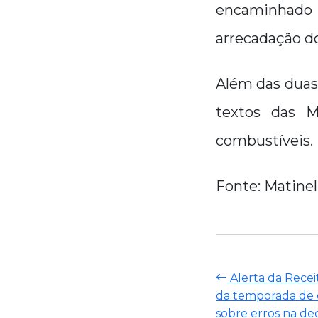
encaminhado p
arrecadação d
Além das duas
textos das M
combustíveis.
Fonte: Matinel
Alerta da Receit
da temporada de d
sobre erros na de