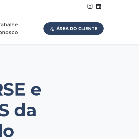
rabalhe
ÁREA DO CLIENTE
onosco
RSE e
S da
do