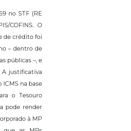
 69 no STF (RE
PIS/COFINS. O
de crédito foi
no – dentro de
s públicas –, e
 justificativa
o ICMS na base
ara o Tesouro
da pode render
ncorporado à MP
ar que as MPs