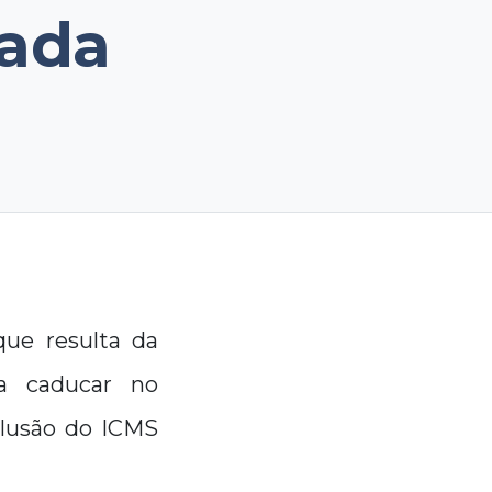
cada
que resulta da
a caducar no
clusão do ICMS