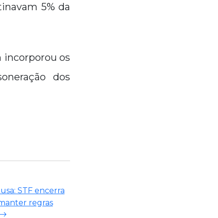
stinavam 5% da
 incorporou os
soneração dos
usa: STF encerra
manter regras