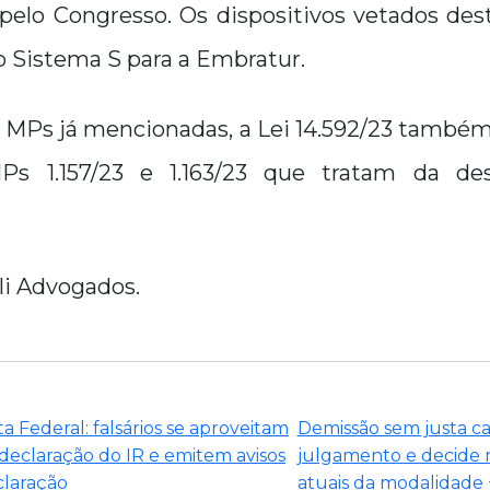
elo Congresso. Os dispositivos vetados de
o Sistema S para a Embratur.
 MPs já mencionadas, a Lei 14.592/23 também
Ps 1.157/23 e 1.163/23 que tratam da de
li Advogados.
a Federal: falsários se aproveitam
Demissão sem justa ca
eclaração do IR e emitem avisos
julgamento e decide 
claração
atuais da modalidade