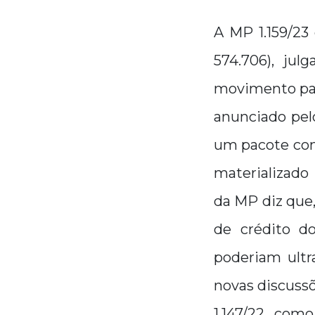
A MP 1.159/23
574.706), ju
movimento par
anunciado pel
um pacote com 
materializado
da MP diz que
de crédito d
poderiam ultr
novas discussõ
1.147/22 com