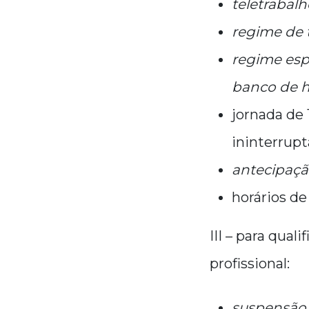
teletrabalh
regime de 
regime esp
banco de h
jornada de 
ininterrupt
antecipação
horários de 
III – para qua
profissional:
suspensão d