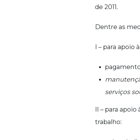
de 2011.
Dentre as med
I – para apoio 
pagamento 
manutenção
serviços s
II – para apoi
trabalho: