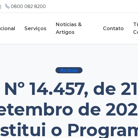
|
0800 082 8200
Notícias &
T
ucional
Serviços
Contato
Artigos
C
Notícias
 Nº 14.457, de 2
etembro de 202
nstitui o Progra