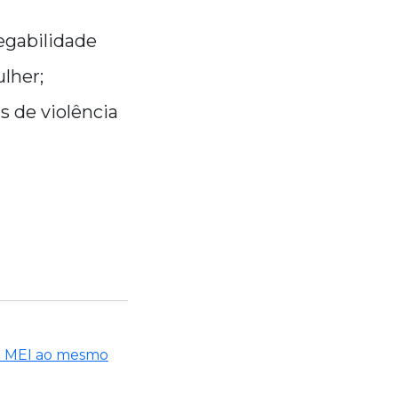
egabilidade
lher;
s de violência
 e MEI ao mesmo