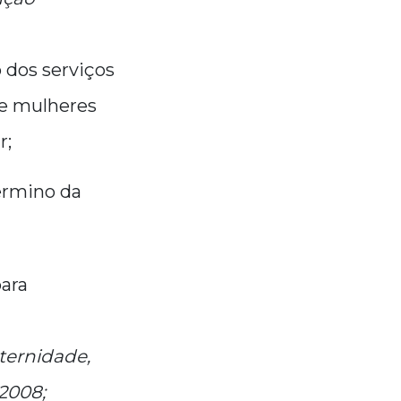
 dos serviços
de mulheres
r;
término da
ara
ternidade,
 2008;