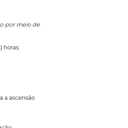
o por meio de
s) horas
ra a ascensão
ação