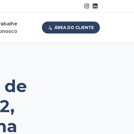
rabalhe
ÁREA DO CLIENTE
onosco
1 de
2,
ma