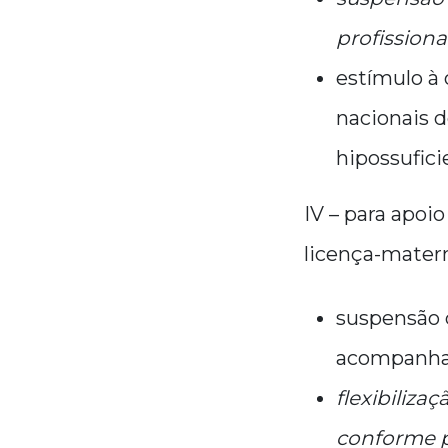
profissional
estímulo à 
nacionais 
hipossufici
IV – para apoi
licença-mater
suspensão 
acompanham
flexibiliza
conforme pr