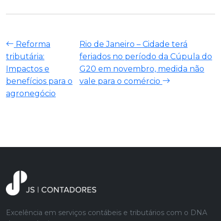
Reforma
Rio de Janeiro – Cidade terá
tributária:
feriados no período da Cúpula do
Impactos e
G20 em novembro, medida não
benefícios para o
vale para o comércio
agronegócio
Excelência em serviços contábeis e tributários com o DNA