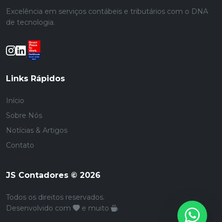
Excelência em serviços contábeis e tributários com o DNA
de tecnologia.
Links Rápidos
Início
Sobre Nós
Notícias & Artigos
Contato
JS Contadores © 2026
Todos os direitos reservados.
Desenvolvido com
e muito