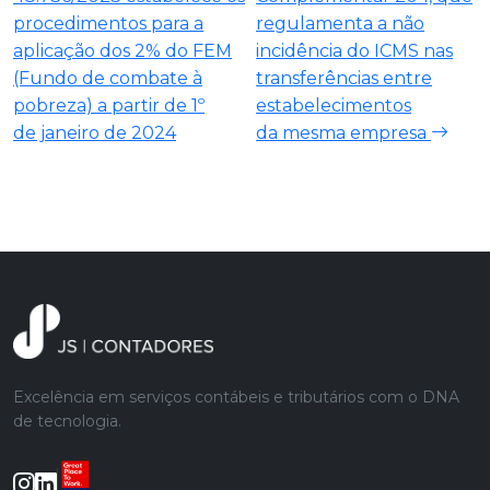
procedimentos para a
regulamenta a não
aplicação dos 2% do FEM
incidência do ICMS nas
(Fundo de combate à
transferências entre
pobreza) a partir de 1º
estabelecimentos
de janeiro de 2024
da mesma empresa
Excelência em serviços contábeis e tributários com o DNA
de tecnologia.