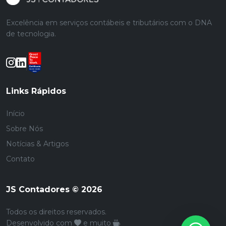
Excelência em serviços contábeis e tributários com o DNA
de tecnologia.
Links Rápidos
Início
Sobre Nós
Notícias & Artigos
Contato
JS Contadores © 2026
Todos os direitos reservados.
Desenvolvido com
e muito