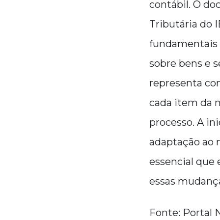
contábil. O do
Tributária do 
fundamentais p
sobre bens e s
representa com
cada item da n
processo. A ini
adaptação ao n
essencial que 
essas mudanças
Fonte: Portal 