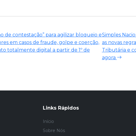
o de contestação” para agilizar bloqueio e
Simples Nacio
res em casos de fraude, golpe e coerção,
as novas regr
 totalmente digital a partir de 1º de
Tributária e 
agora
Links Rápidos
Início
Sobre Nós