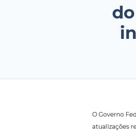
do
i
O Governo Fed
atualizações re