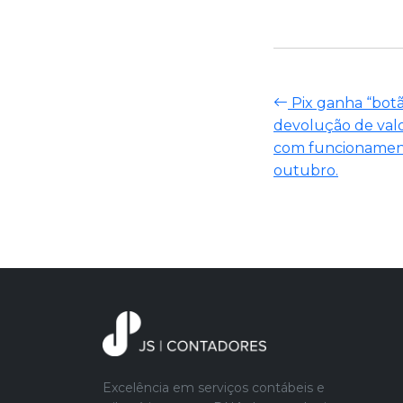
Pix ganha “botã
devolução de valo
com funcionamento
outubro.
Excelência em serviços contábeis e