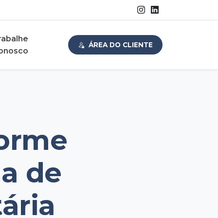
rabalhe
ÁREA DO CLIENTE
onosco
forme
la de
tária