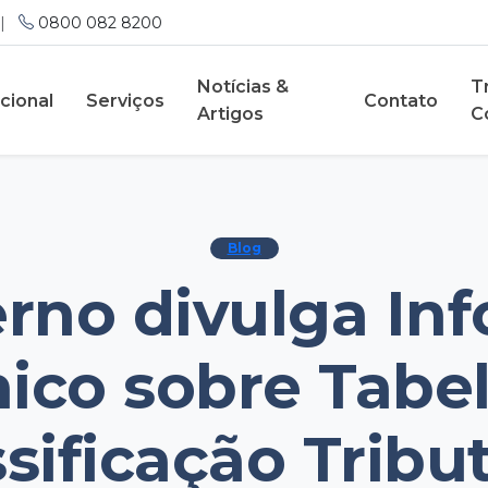
|
0800 082 8200
Notícias &
T
ucional
Serviços
Contato
Artigos
C
Blog
rno divulga In
ico sobre Tabe
sificação Tribu