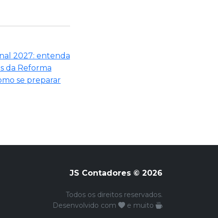
nal 2027: entenda
as da Reforma
como se preparar
JS Contadores © 2026
Todos os direitos reservados.
Desenvolvido com
e muito