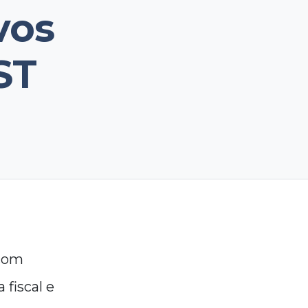
vos
ST
 com
 fiscal e