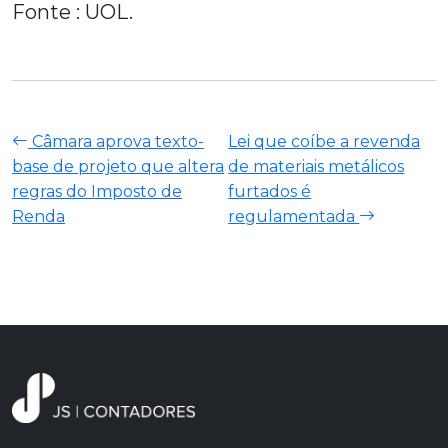
Fonte : UOL.
Câmara aprova texto-
Lei que coíbe a revenda
base de projeto que altera
de materiais metálicos
regras do Imposto de
furtados é
Renda
regulamentada