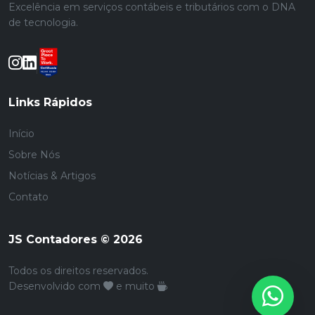
Excelência em serviços contábeis e tributários com o DNA
de tecnologia.
Links Rápidos
Início
Sobre Nós
Notícias & Artigos
Contato
JS Contadores © 2026
Todos os direitos reservados.
Desenvolvido com
e muito