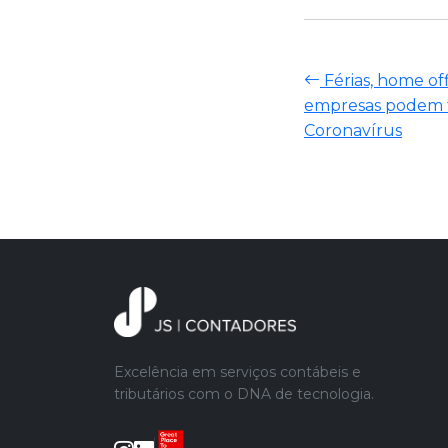
Férias, home off
empresas podem f
Coronavírus
Excelência em serviços contábeis e
tributários com o DNA de tecnologia.