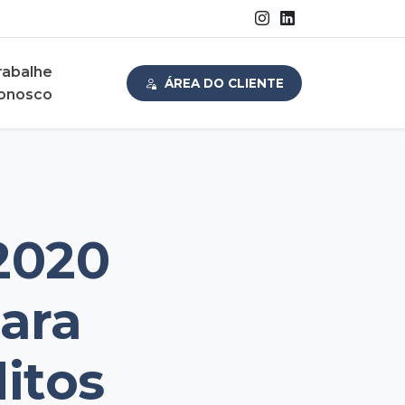
rabalhe
ÁREA DO CLIENTE
onosco
2020
para
itos