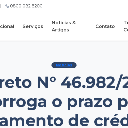
|
0800 082 8200
Notícias &
T
ucional
Serviços
Contato
Artigos
C
Notícias
reto N° 46.982/
rroga o prazo 
amento de créd