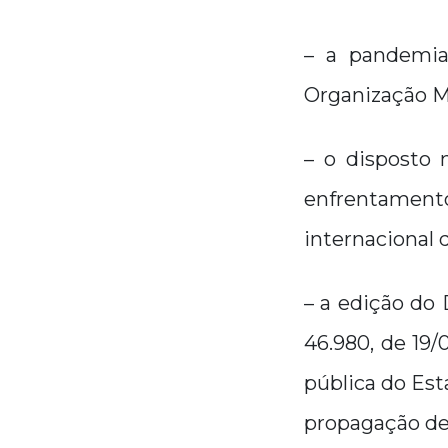
– a pandemia 
Organização Mu
– o disposto 
enfrentamen
internacional 
– a edição do 
46.980, de 19
pública do Es
propagação de