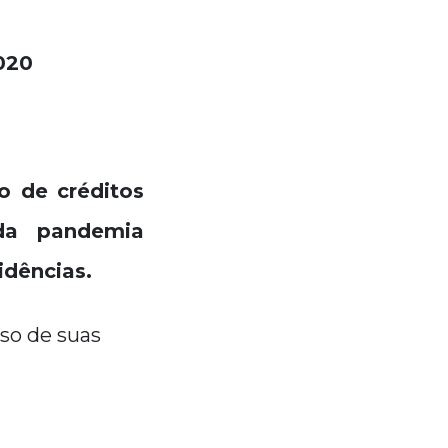
020
o de créditos
 da pandemia
idências.
uso de suas