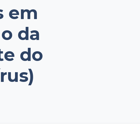
os em
ão da
te do
rus)