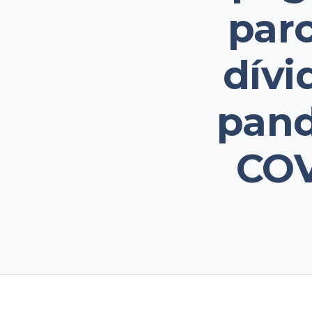
parc
dívi
pand
COV