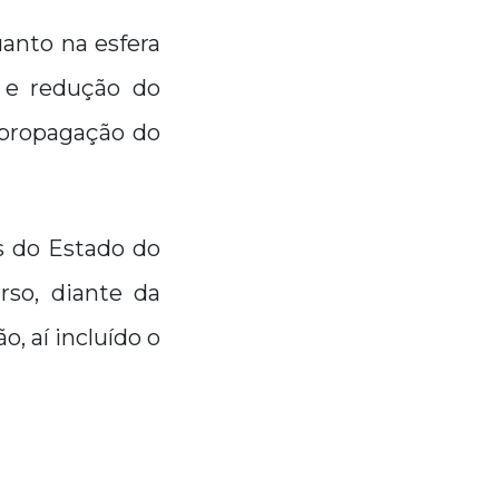
uanto na esfera
s e redução do
 propagação do
es do Estado do
so, diante da
, aí incluído o