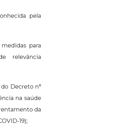
conhecida pela
e medidas para
e relevância
e do Decreto n°
ência na saúde
frentamento da
COVID-19);