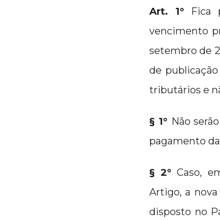
Art. 1°
Fica p
vencimento pr
setembro de 20
de publicação
tributários e n
§ 1°
Não serão
pagamento das 
§ 2°
Caso, em
Artigo, a nova
disposto no Pa