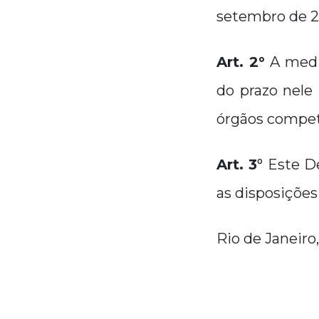
setembro de 2
Art. 2°
A medid
do prazo nele
órgãos compet
Art. 3
° Este D
as disposições
Rio de Janeiro