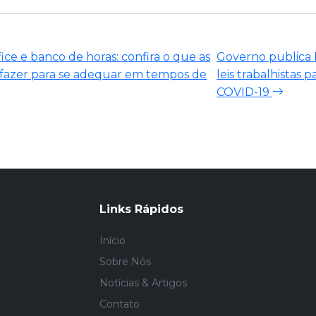
ice e banco de horas: confira o que as
Governo publica M
azer para se adequar em tempos de
leis trabalhistas 
COVID-19
Links Rápidos
Início
Sobre Nós
Notícias & Artigos
Contato