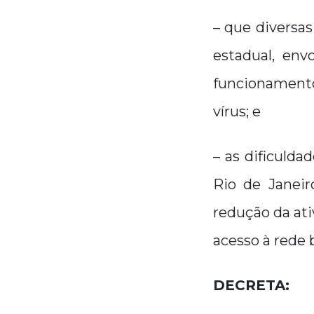
– que diversas
estadual, env
funcionamento
vírus; e
– as dificulda
Rio de Janei
redução da ati
acesso à rede 
DECRETA: