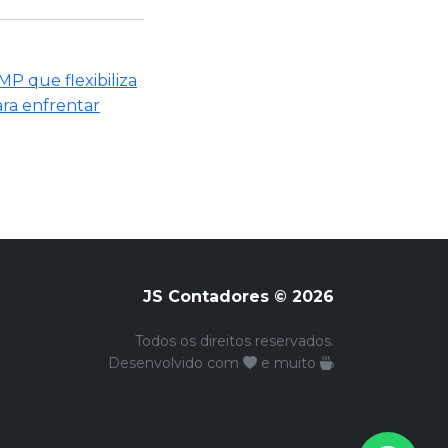
P que flexibiliza
para enfrentar
JS Contadores © 2026
Todos os direitos reservados.
Desenvolvido com
e muito