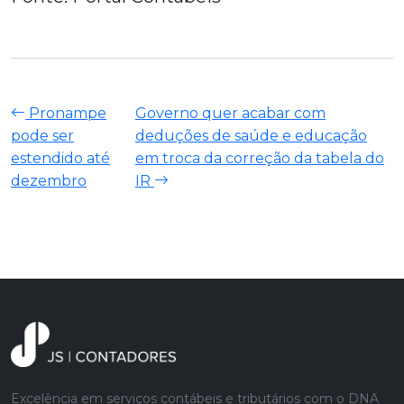
Pronampe
Governo quer acabar com
pode ser
deduções de saúde e educação
estendido até
em troca da correção da tabela do
dezembro
IR
Excelência em serviços contábeis e tributários com o DNA