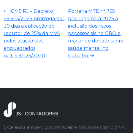
ICMS RJ – Decreto
Portaria MTE nº 765
49.623/2025 prorroga por
prorroga para 2026 a
30 dias a aplicação do
inclusão dos riscos
redutor de 25% da MVA
psicossociais no GRO e
pelos atacadistas
reacende debate sobre
enquadrados
saúde mental no
na Lei 9.025/2020
trabalho
Excelência em serviços contábeis e tributários com o DNA