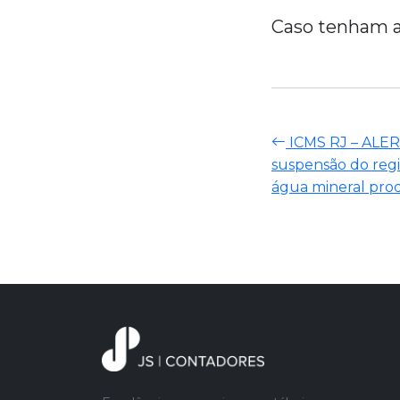
Caso tenham a
ICMS RJ – ALER
suspensão do regi
água mineral prod