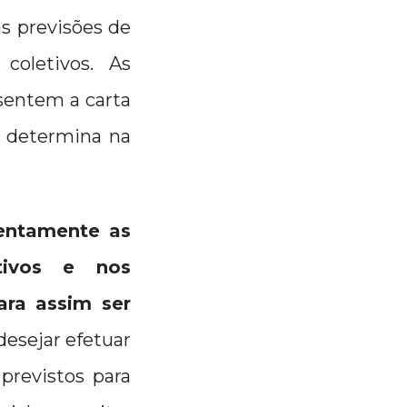
s previsões de
oletivos. As
sentem a carta
e determina na
entamente as
tivos e nos
ra assim ser
esejar efetuar
previstos para