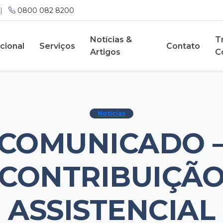
|
0800 082 8200
Notícias &
T
ucional
Serviços
Contato
Artigos
C
Notícias
COMUNICADO 
CONTRIBUIÇÃ
ASSISTENCIAL