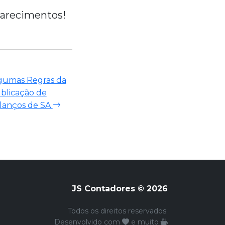
larecimentos!
gumas Regras da
blicação de
lanços de SA
JS Contadores © 2026
Todos os direitos reservados.
Desenvolvido com
e muito