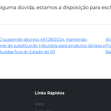
lguma dúvida, estamos a disposição para esc
J suspende decreto 49.128/2024, mantendo
Al
me de substituição tributária para produtos lácteos e
Pu
uzidas fora do Estado do RJ
Ba
Links Rápidos
Início