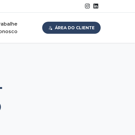
rabalhe
ÁREA DO CLIENTE
onosco
–
O