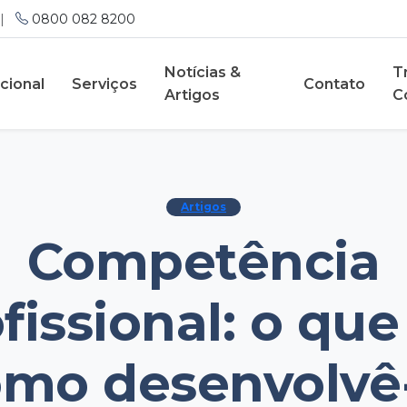
|
0800 082 8200
Notícias &
T
ucional
Serviços
Contato
Artigos
C
Artigos
Competência
fissional: o que
mo desenvolvê