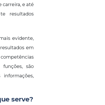
arreira, e até
te resultados
 mais evidente,
 resultados em
 competências
s funções, são
s informações,
que serve?