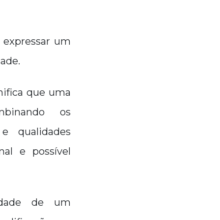
 expressar um
dade.
nifica que uma
mbinando os
 e qualidades
nal e possível
lidade de um