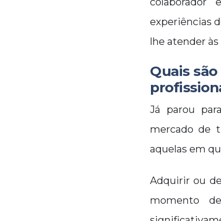
colaborador 
experiências d
lhe atender à
Quais são
profission
Já parou par
mercado de tr
aquelas em que
Adquirir ou d
momento de 
significativa