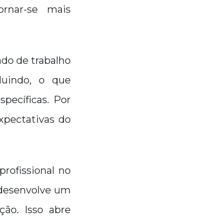
ornar-se mais
do de trabalho
luindo, o que
pecíficas. Por
xpectativas do
rofissional no
e desenvolve um
ção. Isso abre