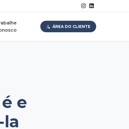
rabalhe
ÁREA DO CLIENTE
onosco
 é e
-la