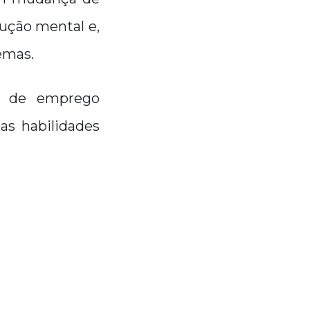
rução mental e,
emas.
s de emprego
as habilidades