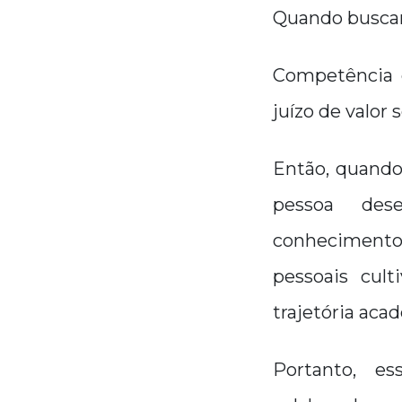
Quando buscam
Competência 
juízo de valor 
Então, quando
pessoa des
conhecimento
pessoais cult
trajetória aca
Portanto, e