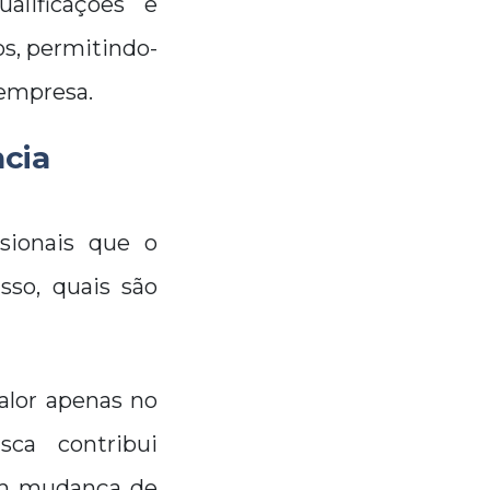
alificações e
os, permitindo-
 empresa.
ncia
sionais que o
sso, quais são
alor apenas no
ca contribui
 em mudança de