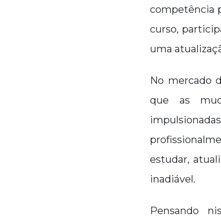
competência p
curso, partici
uma atualizaçã
No mercado d
que as muda
impulsionadas
profissionalm
estudar, atua
inadiável.
Pensando ni