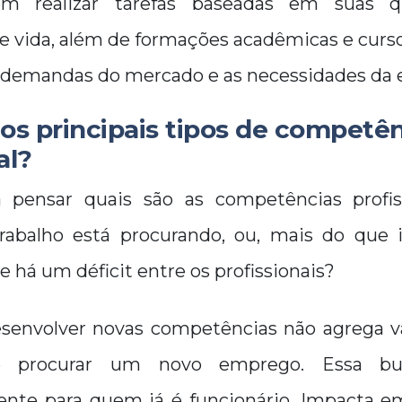
em realizar tarefas baseadas em suas qu
e vida, além de formações acadêmicas e curs
s demandas do mercado e as necessidades da
 os principais tipos de competê
al?
a pensar quais são as competências profis
abalho está procurando, ou, mais do que i
 há um déficit entre os profissionais?
esenvolver novas competências não agrega v
procurar um novo emprego. Essa bus
mente para quem já é funcionário. Impacta