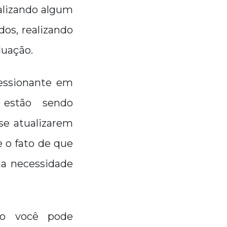
alizando algum
dos, realizando
duação.
essionante em
 estão sendo
se atualizarem
 o fato de que
ma necessidade
mo você pode