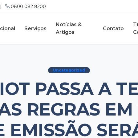
|
0800 082 8200
Notícias &
T
ucional
Serviços
Contato
Artigos
C
Uncategorized
IOT PASSA A T
AS REGRAS EM 
E EMISSÃO SER