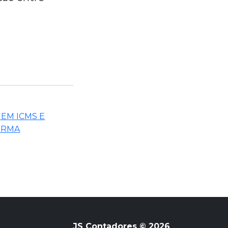
 EM ICMS E
ORMA
JS Contadores © 2026