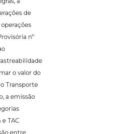
gras, a
perações de
e operações
rovisória nº
ao
rastreabilidade
mar o valor do
do Transporte
o, a emissão
egorias
a e TAC
são entre