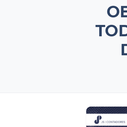
O
TOD