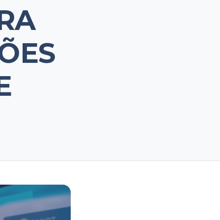
RA
ÇÕES
E