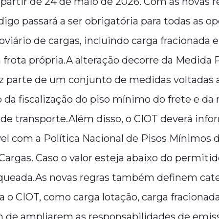
partir de 24 de maio de 2026. Com as novas re
igo passará a ser obrigatória para todas as o
oviário de cargas, incluindo carga fracionada 
 frota própria.A alteração decorre da Medida P
az parte de um conjunto de medidas voltadas 
 da fiscalização do piso mínimo do frete e da 
de transporte.Além disso, o CIOT deverá infor
el com a Política Nacional de Pisos Mínimos 
Cargas. Caso o valor esteja abaixo do permitid
oqueada.As novas regras também definem cat
ra o CIOT, como carga lotação, carga fracionad
m de ampliarem as responsabilidades de emis