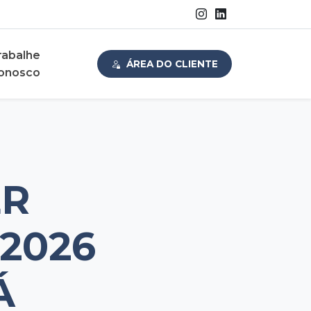
rabalhe
ÁREA DO CLIENTE
onosco
ER
2026
Á