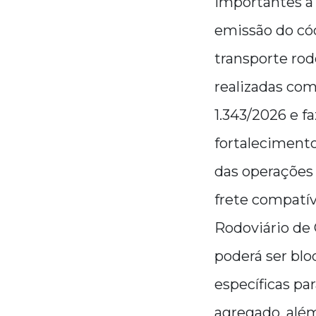
importantes a 
emissão do cód
transporte rod
realizadas com
1.343/2026 e f
fortalecimento
das operações 
frete compatív
Rodoviário de 
poderá ser bl
específicas pa
agregado, alé