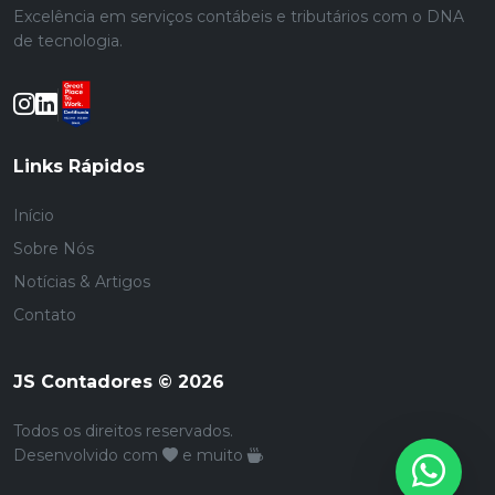
Excelência em serviços contábeis e tributários com o DNA
de tecnologia.
Links Rápidos
Início
Sobre Nós
Notícias & Artigos
Contato
JS Contadores © 2026
Todos os direitos reservados.
Desenvolvido com
e muito