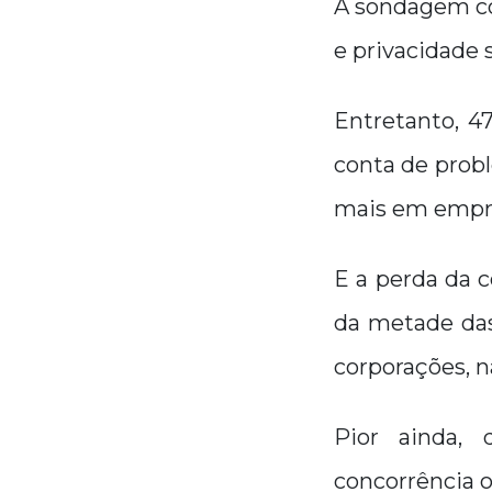
A sondagem co
e privacidade 
Entretanto, 4
conta de prob
mais em empre
E a perda da 
da metade das
corporações, n
Pior ainda,
concorrência 