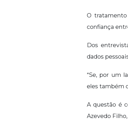
O tratamento
confiança ent
Dos entrevis
dados pessoai
“Se, por um l
eles também c
A questão é c
Azevedo Filho,