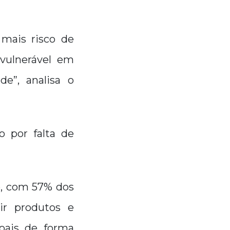
 mais risco de
 vulnerável em
e”, analisa o
 por falta de
e, com 57% dos
ir produtos e
oais de forma