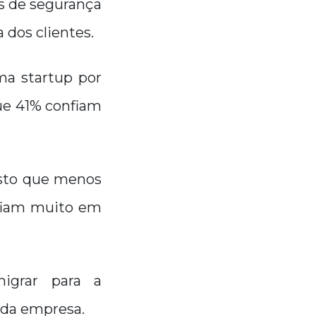
s de segurança
 dos clientes.
ma startup por
ue 41% confiam
isto que menos
nfiam muito em
igrar para a
ada empresa.