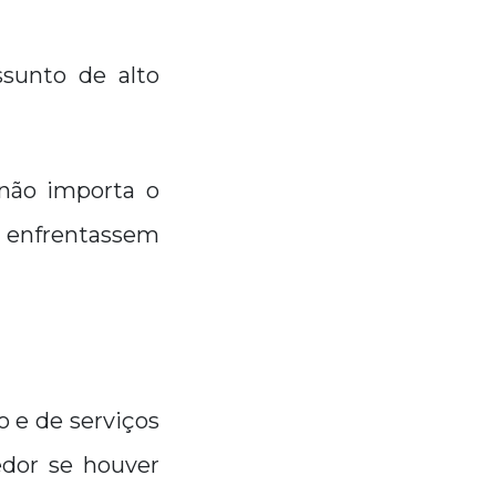
ssunto de alto
não importa o
e enfrentassem
o e de serviços
edor se houver