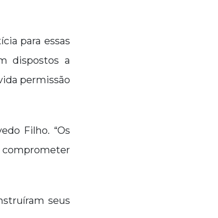
cia para essas
m dispostos a
vida permissão
vedo Filho. “Os
 comprometer
nstruíram seus