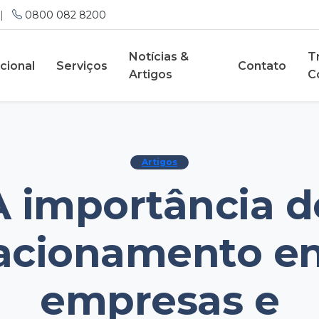
|
0800 082 8200
Notícias &
T
ucional
Serviços
Contato
Artigos
C
Artigos
A importância d
lacionamento en
empresas e