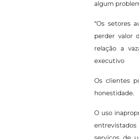
algum problem
“Os setores a
perder valor 
relação a va
executivo
Os clientes 
honestidade.
O uso inaprop
entrevistado
serviços de 