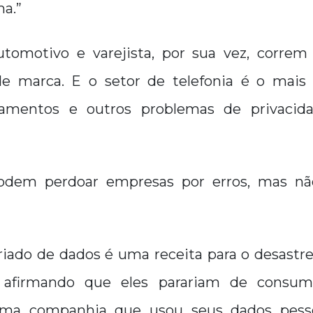
a.”
utomotivo e varejista, por sua vez, correm
de marca. E o setor de telefonia é o mais
zamentos e outros problemas de privacidad
podem perdoar empresas por erros, mas não
riado de dados é uma receita para o desastr
s afirmando que eles parariam de consum
uma companhia que usou seus dados pess